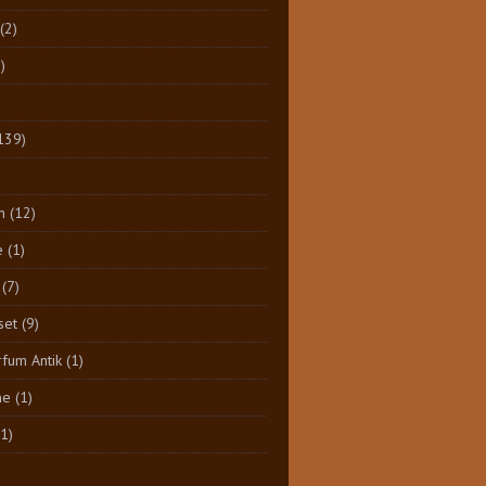
(2)
)
139)
n
(12)
e
(1)
(7)
set
(9)
rfum Antik
(1)
ne
(1)
(1)