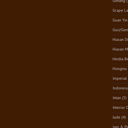
Giwang
(
Grape L
Guan Yin
Guci/Gen
Hiasan D
Hiasan M
Hindia-B
Hongmu
Imperial
Indonesi
Intan
(3)
Interior 
Jade
(4)
Jam & Pe