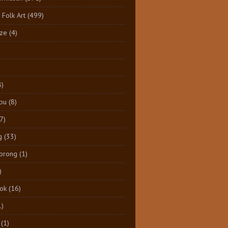
 Folk Art
(499)
ize
(4)
8)
pu
(8)
7)
g
(33)
Dorong
(1)
)
tok
(16)
1)
(1)