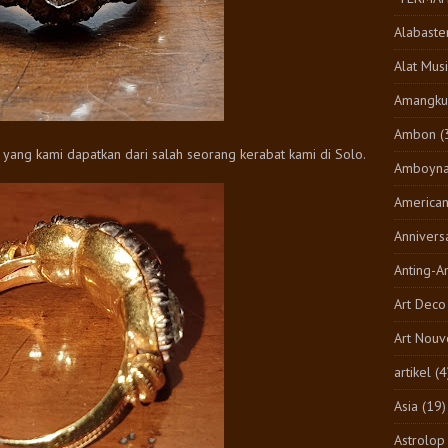
Alabaste
Alat Musi
Amangkur
Ambon
(
i yang kami dapatkan dari salah seorang kerabat kami di Solo.
Amboyn
America
Annivers
Anting-A
Art Deco
Art Nouv
artikel
(4
Asia
(19)
Astrolop