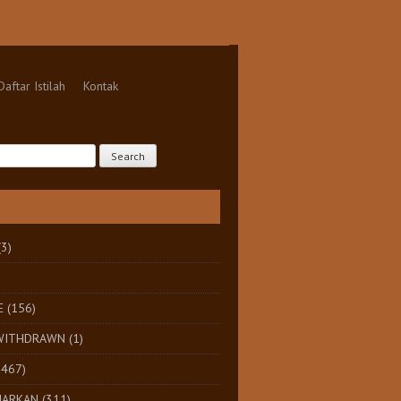
Daftar Istilah
Kontak
(3)
E
(156)
 WITHDRAWN
(1)
1467)
HARKAN
(311)