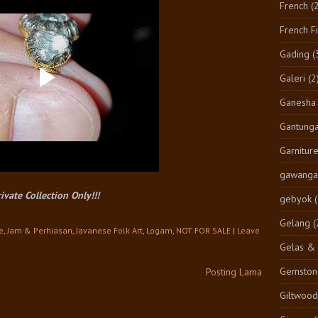
French
(
French F
Gading
(
Galeri
(2
Ganesha
Gantung
Garnitur
gawangan
ivate Collection Only!!!
gebyok
Gelang
(
e
,
Jam & Perhiasan
,
Javanese Folk Art
,
Logam
,
NOT FOR SALE
|
Leave
Gelas & 
Gemston
Posting Lama
Giltwood