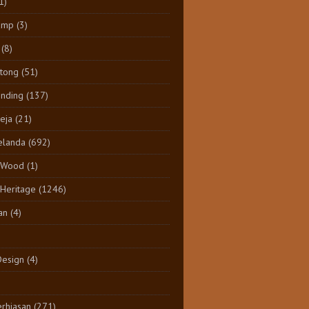
1)
amp
(3)
(8)
tong
(51)
inding
(137)
eja
(21)
elanda
(692)
 Wood
(1)
 Heritage
(1246)
an
(4)
Design
(4)
rhiasan
(271)