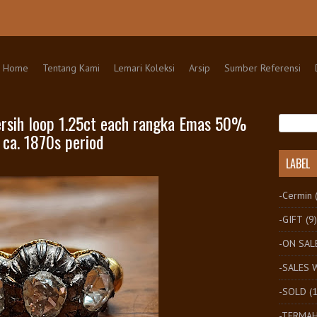
kip to content
Home
Tentang Kami
Lemari Koleksi
Arsip
Sumber Referensi
Bersih loop 1.25ct each rangka Emas 50%
 ca. 1870s period
LABEL
-Cermin
-GIFT
(9)
-ON SAL
-SALES
-SOLD
(
-TERMA