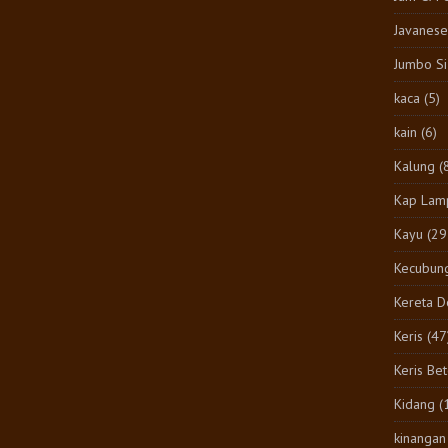
Javanese
Jumbo S
kaca
(5)
kain
(6)
Kalung
(
Kap Lam
Kayu
(29
Kecubun
Kereta 
Keris
(47
Keris Be
Kidang
(
kinangan