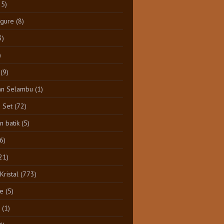
25)
igure
(8)
3)
)
(9)
an Selambu
(1)
e Set
(72)
 batik
(5)
(6)
21)
Kristal
(773)
e
(5)
(1)