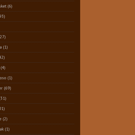
sket
(6)
93)
)
(27)
a
(1)
42)
(4)
Toso
(1)
er
(69)
(31)
01)
e
(2)
ak
(1)