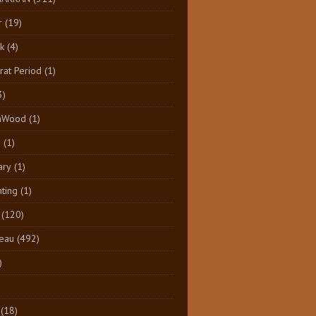
r
(19)
k
(4)
at Period
(1)
3)
aWood
(1)
n
(1)
ary
(1)
nting
(1)
(120)
eau
(492)
)
(18)