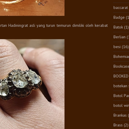
baccarat
Badge
(1
tan Hadiningrat asli yang turun temurun dimiliki oleh kerabat
Batok
(1)
Berlian
(
besi
(16)
Bohemia
Bookcas
BOOKED
botekan 
Botol Pa
botol wi
Brankas
Brass
(2)