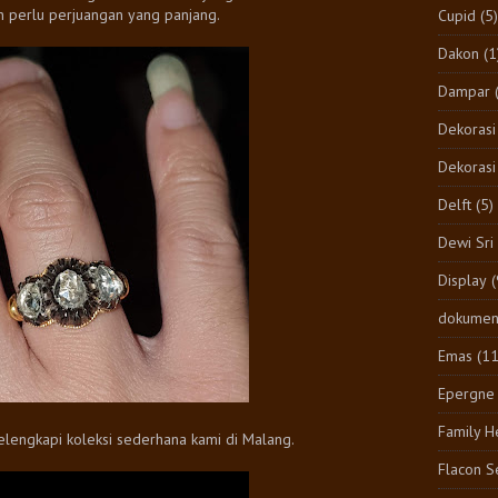
an perlu perjuangan yang panjang.
Cupid
(5)
Dakon
(1
Dampar
Dekorasi
Dekorasi
Delft
(5)
Dewi Sri
Display
(
dokumen
Emas
(1
Epergne
Family H
 melengkapi koleksi sederhana kami di Malang.
Flacon S