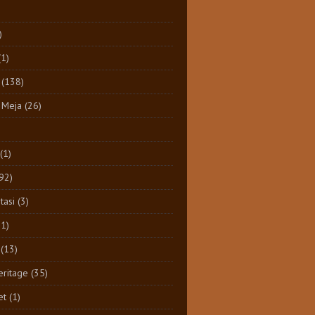
)
(1)
(138)
 Meja
(26)
(1)
92)
tasi
(3)
11)
(13)
eritage
(35)
et
(1)