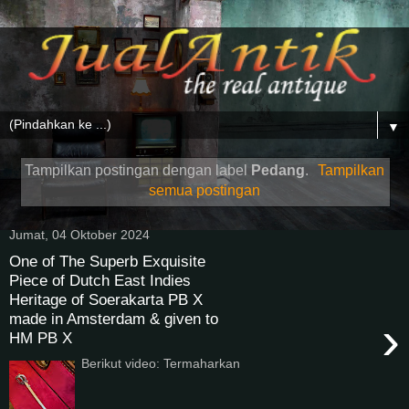
▼
Tampilkan postingan dengan label
Pedang
.
Tampilkan
semua postingan
Jumat, 04 Oktober 2024
One of The Superb Exquisite
Piece of Dutch East Indies
Heritage of Soerakarta PB X
made in Amsterdam & given to
›
HM PB X
Berikut video: Termaharkan