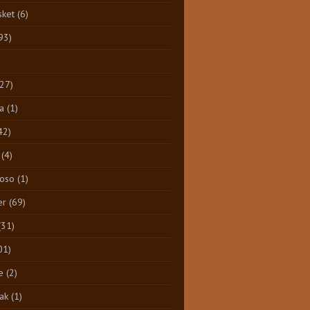
sket
(6)
93)
)
(27)
a
(1)
42)
(4)
Toso
(1)
er
(69)
(31)
01)
e
(2)
ak
(1)