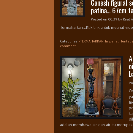
Ganesh figural s
patina... 67cm ta
Posted on 00.39
by
Real A
Termaharkan...Klik link untuk melihat vide
Categories:
-TERMAHARKAN
,
Imperial Heritag
comment
A
o
b
Po
On
ya
In
pe
ka
di
adalah membawa air dan air itu merupak