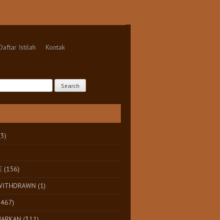
Daftar Istilah
Kontak
(3)
E
(156)
 WITHDRAWN
(1)
1467)
HARKAN
(311)