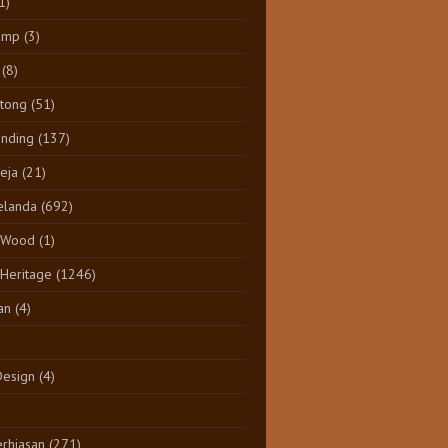
1)
amp
(3)
(8)
tong
(51)
inding
(137)
eja
(21)
elanda
(692)
 Wood
(1)
 Heritage
(1246)
an
(4)
Design
(4)
rhiasan
(271)