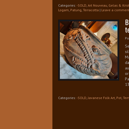
Categories:
-SOLD
,
Art Nouveau
,
Gelas & Kris
Logam
,
Patung
,
Terracotta
|
Leave a commen
B
t
Po
Se
si
M
da
au
or
Pa
13
Categories:
-SOLD
,
Javanese Folk Art
,
Pot
,
Te