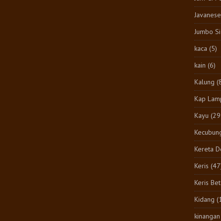
Javanese
Jumbo S
kaca
(5)
kain
(6)
Kalung
(
Kap Lam
Kayu
(29
Kecubun
Kereta 
Keris
(47
Keris Be
Kidang
(
kinangan