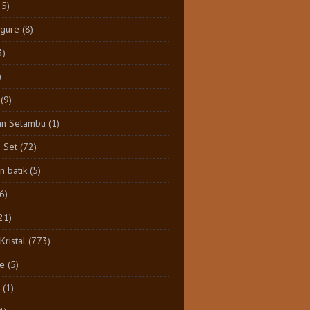
25)
igure
(8)
3)
)
(9)
an Selambu
(1)
e Set
(72)
 batik
(5)
(6)
21)
Kristal
(773)
e
(5)
(1)