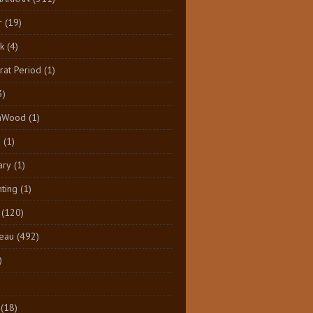
r
(19)
k
(4)
at Period
(1)
3)
aWood
(1)
n
(1)
ary
(1)
nting
(1)
(120)
eau
(492)
)
(18)