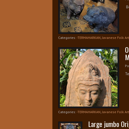
Be
Categories:
-TERMAHARKAN
,
Javanese Folk Art
O
M
Po
Te
Categories:
-TERMAHARKAN
,
Javanese Folk Art
Large jumbo Ori