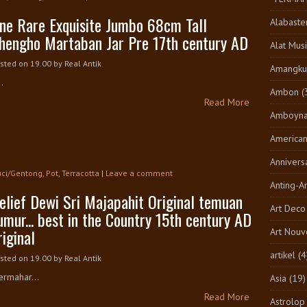
ne Rare Exquisite Jumbo 68cm Tall
Alabaste
hengho Martaban Jar Pre 17th century AD
Alat Musi
sted on 19.00
by
Real Antik
Amangkur
..
Ambon
(
Read More
Amboyn
America
Annivers
ci/Gentong
,
Pot
,
Terracotta
|
Leave a comment
Anting-A
elief Dewi Sri Majapahit Original temuan
Art Deco
umur... best in the Country 15th century AD
riginal
Art Nouv
artikel
(4
sted on 19.00
by
Real Antik
rmahar...
Asia
(19)
Read More
Astrolop