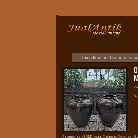
S
Tampilkan postingan denga
O
M
Po
S.
Categories:
-SOLD
,
Asia
,
Chinese
,
Dekorasi
,
Gu