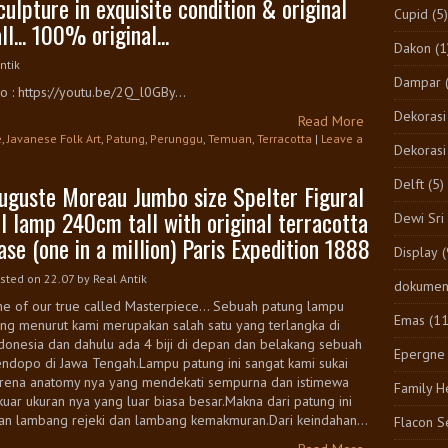
culpture in exquisite condition & original
Cupid
(5)
ll... 100% original...
Dakon
(1
ntik
Dampar
o : https://youtu.be/2Q_l0GBy...
Dekorasi
Read More
e
,
Javanese Folk Art
,
Patung
,
Perunggu
,
Temuan
,
Terracotta
|
Leave a
Dekorasi
Delft
(5)
uguste Moreau Jumbo size Spelter Figural
il lamp 240cm tall with original terracotta
Dewi Sri
ase (one in a million) Paris Expedition 1888
Display
(
sted on 22.07
by
Real Antik
dokumen
e of our true called Masterpiece... Sebuah patung lampu
Emas
(1
ng menurut kami merupakan salah satu yang terlangka di
donesia dan dahulu ada 4 biji di depan dan belakang sebuah
Epergne
ndopo di Jawa Tengah.Lampu patung ini sangat kami sukai
rena anatomy nya yang mendekati sempurna dan istimewa
Family H
kuar ukuran nya yang luar biasa besar.Makna dari patung ini
an lambang rejeki dan lambang kemakmuran.Dari keindahan...
Flacon S