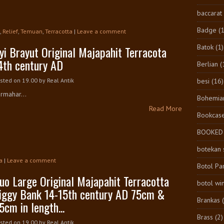
baccarat
Badge
(1
,
Relief
,
Temuan
,
Terracotta
|
Leave a comment
Batok
(1)
yi Brayut Original Majapahit Terracota
4th century AD
Berlian
(
besi
(16)
sted on 19.00
by
Real Antik
rmahar...
Bohemia
Read More
Bookcas
BOOKED
botekan 
a
|
Leave a comment
Botol Pa
uo Large Original Majapahit Terracotta
botol wi
iggy Bank 14-15th century AD 75cm &
Brankas
5cm in length...
Brass
(2)
sted on 19.00
by
Real Antik