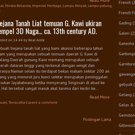
Read More
French
(
tal
,
Hindia-Belanda
,
Imperial Heritage
,
Lampu Minyak
,
lampu patung
,
t
French F
ejana Tanah Liat temuan G. Kawi ukiran
Gading
(
empel 3D Naga... ca. 13th century AD.
Galeri
(2
sted on 14.44
by
Real Antik
Ganesha
buah bejana tanah liat yang kami akuisisi beberapa tahun
Gantung
lam yang merupakan sebuah temuan daerah G. Kawi di
alang.Daerah gunung Kawi memang merupakan sebuah
Garnitur
erah dataran tinggi yang terkenal dengan wingit dan
ranya.Namun selain itu terdapat bekas makam sekitar 200 an
gawangan
ang yang menurut juru kunci sekitar merupakan peninggalan
sukan Jayakatwang ketika menyerang Singosari di abad ke
gebyok
.Hal tersebut sangat masuk akal karena dari kediri ke...
Gelang
(
Read More
muan
,
Terracotta
|
Leave a comment
Gelas & 
Gemston
Postingan Lama
Giltwood