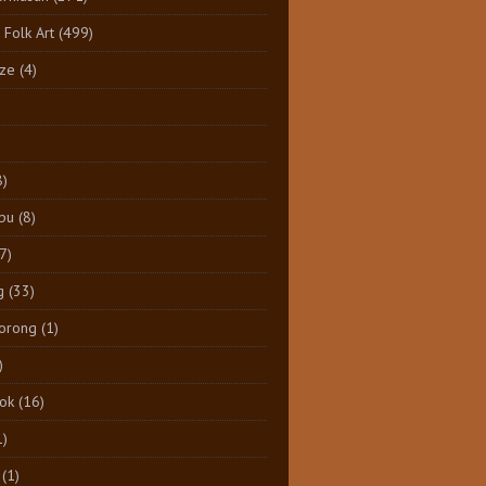
 Folk Art
(499)
ize
(4)
8)
pu
(8)
7)
g
(33)
Dorong
(1)
)
tok
(16)
1)
(1)