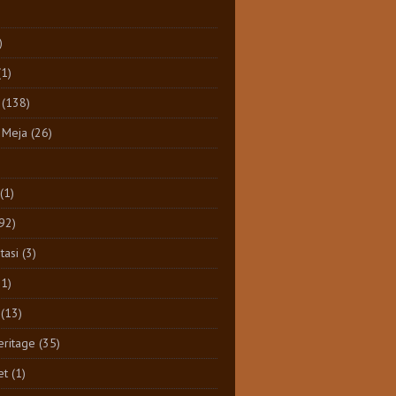
)
(1)
(138)
 Meja
(26)
(1)
92)
tasi
(3)
11)
(13)
eritage
(35)
et
(1)