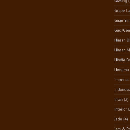
Giwang
(
Grape L
Guan Yin
Guci/Gen
Hiasan D
Hiasan M
Hindia-B
Hongmu
Imperial
Indonesi
Intan
(3)
Interior 
Jade
(4)
Jam & Pe