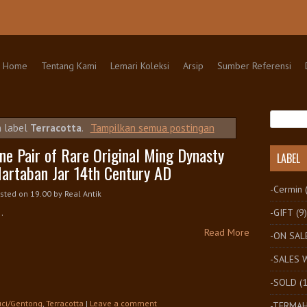
kip to content
Home
Tentang Kami
Lemari Koleksi
Arsip
Sumber Referensi
n label
Terracotta
.
Tampilkan semua postingan
ne Pair of Rare Original Ming Dynasty
LABEL
artaban Jar 14th Century AD
-Cermin
sted on 19.00
by
Real Antik
-GIFT
(9)
..
Read More
-ON SAL
-SALES
-SOLD
(
ci/Gentong
,
Terracotta
|
Leave a comment
-TERMA