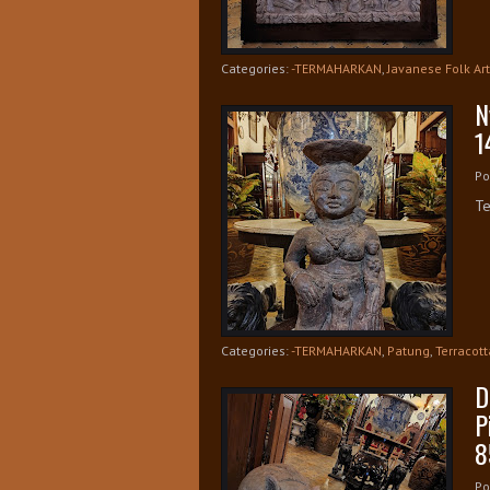
Categories:
-TERMAHARKAN
,
Javanese Folk Art
N
1
Po
Te
Categories:
-TERMAHARKAN
,
Patung
,
Terracott
D
P
8
Po