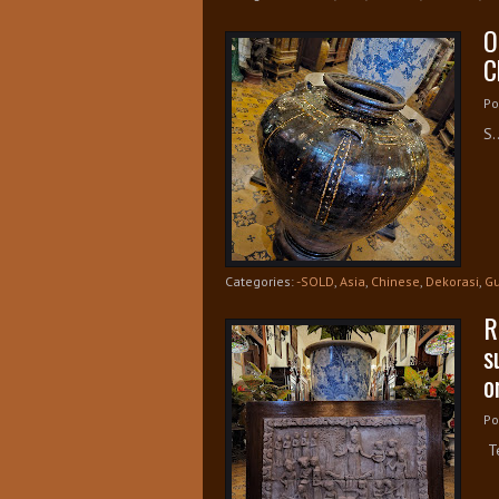
O
C
Po
S.
Categories:
-SOLD
,
Asia
,
Chinese
,
Dekorasi
,
Gu
R
s
o
Po
Te