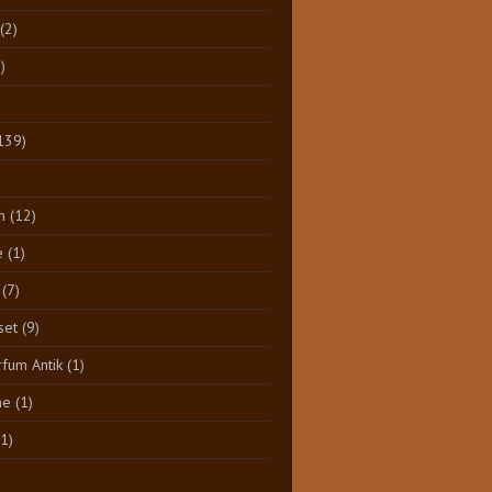
(2)
)
139)
n
(12)
e
(1)
(7)
set
(9)
rfum Antik
(1)
ne
(1)
(1)