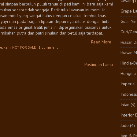
Giwang
(
mi simpan berpuluh puluh tahun di peti kami ini baru saja kami
mukan secara tidak sengaja. Batik tulis lawasan ini memiliki
Grape L
lisan motif yang sangat halus dengan cecakan lembut khas
Guan Yin
iyayi dan pada bagian lipatan depan nya ditulis dengan tinta
ada emas original. Batik jenis ini dipergunakan biasanya untuk
Guci/Gen
rnikahan putra dan putri sinuhun dan betul saja terdapat...
Read More
Hiasan D
ge
,
kain
,
NOT FOR SALE
|
1 comment
Hiasan M
Hindia-B
Postingan Lama
Hongmu
Imperial
Indonesi
Intan
(3)
Interior 
Jade
(4)
Jam & Pe