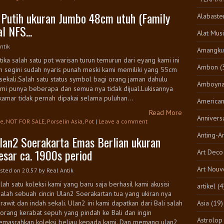
 Putih ukuran Jumbo 48cm utuh (Family
Alabaste
l NFS...
Alat Musi
ntik
Amangkur
tika salah satu pot warisan turun temurun dari eyang kami ini
Ambon
(
n segini sudah nyaris punah meski kami memiliki yang 55cm
sekali.Salah satu status symbol bagi orang jaman dahulu
Amboyn
mi punya beberapa dan semua nya tidak dijual.Lukisannya
amar tidak pernah dipakai selama puluhan...
America
Read More
Annivers
ge
,
NOT FOR SALE
,
Porselin Asia
,
Pot
|
Leave a comment
Anting-A
lan2 Soerakarta Emas Berlian ukuran
esar ca. 1900s period
Art Deco
Art Nouv
sted on 20.57
by
Real Antik
lah satu koleksi kami yang baru saja berhasil kami akusisi
artikel
(4
alah sebuah cincin Ulan2 Soerakartan tua yang ukiran nya
Asia
(19)
rawit dan indah sekali. Ulan2 ini kami dapatkan dari Bali salah
orang kerabat sepuh yang pindah ke Bali dan ingin
Astrolop
masrahkan koleksi beliau kepada kami. Dan memang ulan2