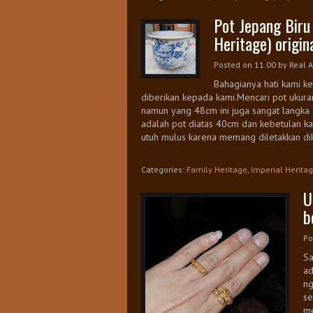
Pot Jepang Biru
Heritage) origina
Posted on 11.00
by
Real A
Bahagianya hati kami ke
diberikan kepada kami.Mencari pot ukura
namun yang 48cm ini juga sangat langka 
adalah pot diatas 40cm dan kebetulan ka
utuh mulus karena memang diletakkan dik
Categories:
Family Heritage
,
Imperial Herita
U
b
Po
Sa
ad
ng
se
me