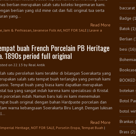
as berlian merupakan salah satu koleksi kegemaran kami.
baccarat
ngan berlian yang old mine cut dan full original tua serta
uran yang...
Badge
(1
Read More
Batok
(1)
ge
,
Jam & Perhiasan
,
Javanese Folk Art
,
NOT FOR SALE
|
Leave a
Berlian
(
empat buah French Porcelain PB Heritage
besi
(16)
a. 1890s period full original
Bohemia
sted on 22.13
by
Real Antik
Bookcas
lah satu perolehan kami terakhir di bilangan Soerakarta yang
rupakan salah satu tempat buah terlangka yang pernah kami
BOOKED
uisisi. Tempat buah yang biasa kami dapatkan merupakan
botekan 
istal tua yang sangat indah karena kami specialisasi di Kristal
n porcelain indah. Namun baru kali ini kami menemukan
Botol Pa
mpat buah original dengan bahan Hardpaste porcelain dan
lam warna kebangsaan Soerakarta Biru Langit. Dengan lukisan
botol wi
l...
Brankas
Read More
,
Imperial Heritage
,
NOT FOR SALE
,
Porselin Eropa
,
Tempat Buah
|
Brass
(2)