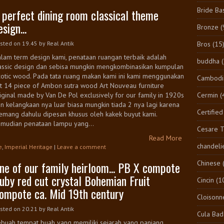
Bride Ba
 perfect dining room classical theme
esign...
Bronze
(
Bros
(15
sted on 19.45
by
Real Antik
lam term design kami, penataan ruangan terbaik adalah
buddha
assic design dan sebisa mungkin mengkombinasikan kumpulan
otic wood. Pada tata ruang makan kami ini kami menggunakan
Cambodi
t 14 piece of Ambon sutra wood Art Nouveau furniture
Cermin
(
iginal made by Van De Pol exclusively for our family in 1920s
n kelangkaan nya luar biasa mungkin tiada 2 nya lagi karena
Certified
mang dahulu dipesan khusus oleh kakek buyut kami.
mudian penataan lampu yang...
Cesare 
Read More
chandeli
e
,
Imperial Heritage
|
Leave a comment
Chinese
ne of our family heirloom... PB X compote
uby red cut crystal Bohemian Fruit
Cincin
(1
ompote ca. Mid 19th century
Cloisonn
sted on 20.21
by
Real Antik
Cula Bad
buah tempat buah yang memiliki sejarah yang panjang.