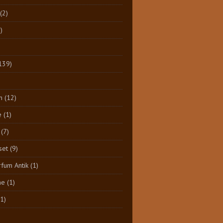
(2)
)
139)
n
(12)
e
(1)
(7)
set
(9)
rfum Antik
(1)
ne
(1)
(1)