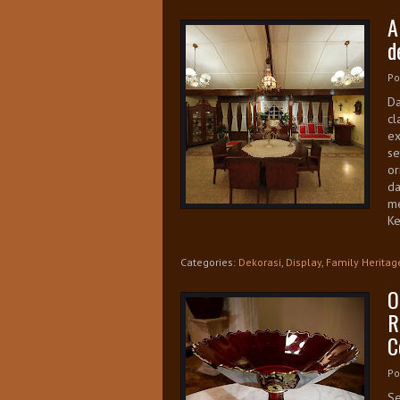
A
d
Po
Da
cl
ex
se
or
da
me
Ke
Categories:
Dekorasi
,
Display
,
Family Heritag
O
R
C
Po
Se