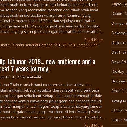
Cupid
(5)
mpat buah ini kami dapatkan dari keluarga kami sendiri di
wa Tengah yang merupakan pecahan dari pihak Ayah kami.
Dakon
(1
mpat buah ini merupakan warisan turun temurun yang
rupakan buatan tahun 1820an dan sejatinya merupakan
Dampar
ninggalan era PB IV menurut jejak museum Radya Pustaka
n warna yang sama persis dengan tempat buah ini. Grafiran...
Dekorasi
Read More
Dekorasi
Hindia-Belanda
,
Imperial Heritage
,
NOT FOR SALE
,
Tempat Buah
|
Delft
(5)
lip tahunan 2018... new ambience and a
Dewi Sri
reat 7 years journey...
Display
(
sted on 19.27
by
Real Antik
dokumen
lama 7 tahun sudah kami mempertahankan selera dan
ademark kami sebagai kolektor dan sahabat yang baik bagi
Emas
(1
ra pelanggan setia kami. Setiap tahun kami membuat update
Epergne
to tahunan kami supaya para pelanggan dan sahabat kami di
ar kota maupun di luar negeri tetap bisa membayangkan dan
Family H
ut hadir di galeri kami yang sederhana di kota Malang. Pada
hun ini kami berikan sebuah clip yang bisa di lihat di youtube...
Flacon S
Read More