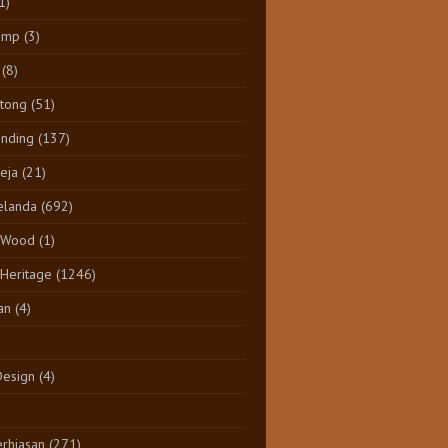
1)
amp
(3)
(8)
tong
(51)
inding
(137)
eja
(21)
elanda
(692)
 Wood
(1)
 Heritage
(1246)
an
(4)
Design
(4)
rhiasan
(271)