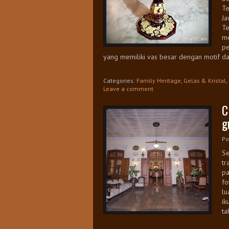
Te
Ja
Te
me
pe
yang memiliki vas besar dengan motif da
Categories:
Family Heritage
,
Gelas & Kristal
,
Leave a comment
C
g
Po
Se
tr
pa
fo
lu
ik
ta