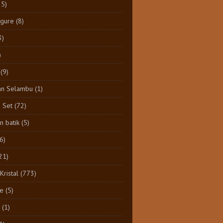
25)
igure
(8)
3)
)
(9)
an Selambu
(1)
e Set
(72)
 batik
(5)
(6)
21)
Kristal
(773)
e
(5)
(1)