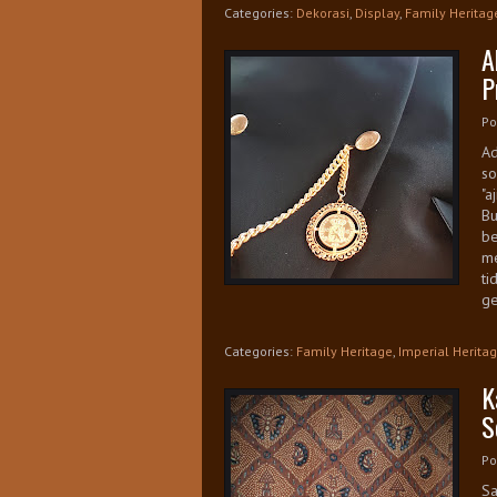
Categories:
Dekorasi
,
Display
,
Family Heritag
A
P
Po
Ad
so
"a
Bu
be
me
ti
ge
Categories:
Family Heritage
,
Imperial Herita
K
S
Po
Sa