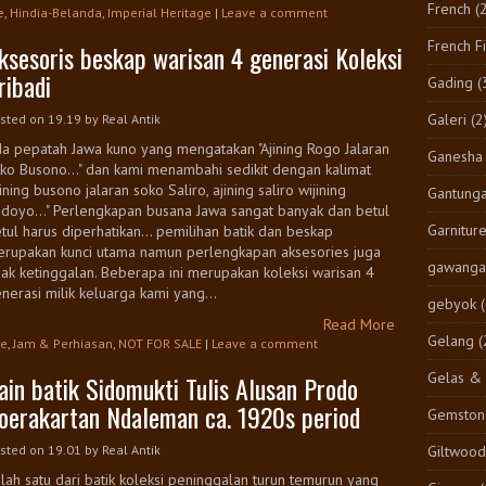
French
(
e
,
Hindia-Belanda
,
Imperial Heritage
|
Leave a comment
French F
ksesoris beskap warisan 4 generasi Koleksi
ribadi
Gading
(
Galeri
(2
sted on 19.19
by
Real Antik
a pepatah Jawa kuno yang mengatakan "Ajining Rogo Jalaran
Ganesha
ko Busono..." dan kami menambahi sedikit dengan kalimat
jining busono jalaran soko Saliro, ajining saliro wijining
Gantung
doyo..." Perlengkapan busana Jawa sangat banyak dan betul
Garnitur
tul harus diperhatikan... pemilihan batik dan beskap
rupakan kunci utama namun perlengkapan aksesories juga
gawangan
dak ketinggalan. Beberapa ini merupakan koleksi warisan 4
nerasi milik keluarga kami yang...
gebyok
Read More
Gelang
(
ge
,
Jam & Perhiasan
,
NOT FOR SALE
|
Leave a comment
Gelas & 
ain batik Sidomukti Tulis Alusan Prodo
oerakartan Ndaleman ca. 1920s period
Gemston
Giltwood
sted on 19.01
by
Real Antik
lah satu dari batik koleksi peninggalan turun temurun yang