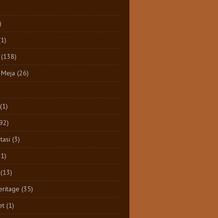
)
(1)
(138)
 Meja
(26)
(1)
92)
tasi
(3)
11)
(13)
eritage
(35)
et
(1)