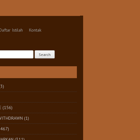
Daftar Istilah
Kontak
(3)
E
(156)
 WITHDRAWN
(1)
1467)
HARKAN
(311)