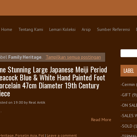
kip to content
Home
Tentang Kami
Lemari Koleksi
Arsip
Sumber Referensi
abel
Family Heritage
.
Tampilkan semua postingan
ne Stunning Large Japanese Meiji Period
LABEL
eacock Blue & White Hand Painted Foot
orcelain 47cm Diameter 19th Century
-Cermin
iece
-GIFT
(9)
sted on 19.00
by
Real Antik
-ON SAL
..
-SALES
Read More
-SOLD
(
Heritage
,
Porselin Asia
,
Pot
|
Leave a comment
-TERMA