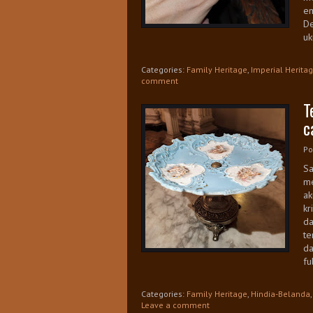
em
De
uk
Categories:
Family Heritage
,
Imperial Herita
comment
T
c
Po
Sa
me
ak
kr
da
te
da
ful
Categories:
Family Heritage
,
Hindia-Belanda
Leave a comment