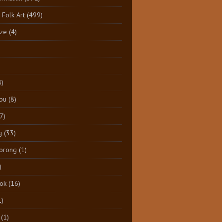
 Folk Art
(499)
ize
(4)
8)
pu
(8)
7)
g
(33)
Dorong
(1)
)
tok
(16)
1)
(1)