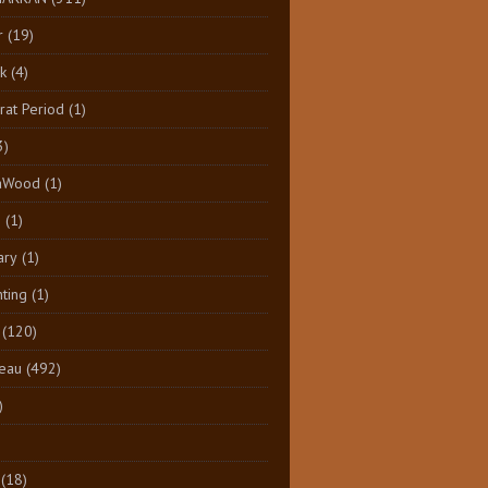
r
(19)
k
(4)
at Period
(1)
3)
aWood
(1)
n
(1)
ary
(1)
nting
(1)
(120)
eau
(492)
)
(18)