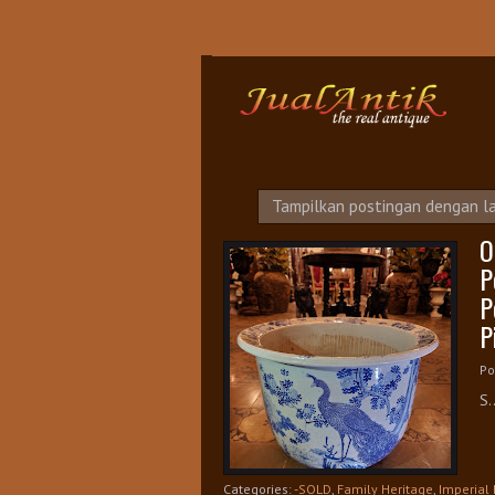
S
Tampilkan postingan dengan l
O
P
P
P
Po
S.
Categories:
-SOLD
,
Family Heritage
,
Imperial 