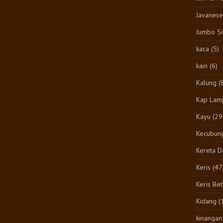
Javanese
Jumbo S
kaca
(5)
kain
(6)
Kalung
(
Kap Lam
Kayu
(29
Kecubun
Kereta 
Keris
(47
Keris Be
Kidang
(
kinangan