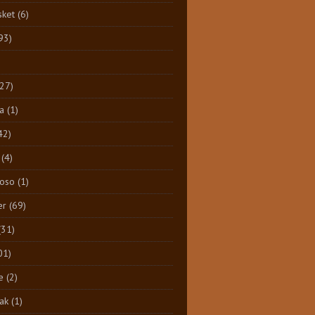
sket
(6)
93)
)
(27)
a
(1)
42)
(4)
Toso
(1)
er
(69)
(31)
01)
e
(2)
ak
(1)